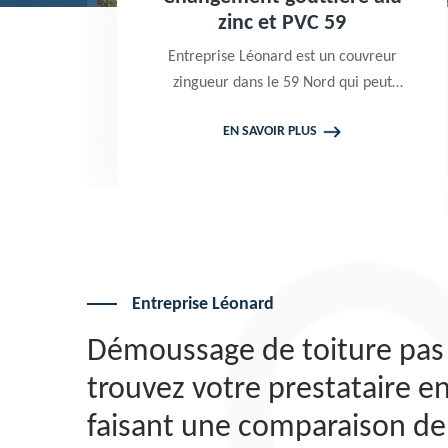
9
zinc et PVC 59
,
Entreprise Léonard est un couvreur
zingueur dans le 59 Nord qui peut
intervenir à tout moment pour
EN SAVOIR PLUS
c.
effectuer un changement gouttière
e
alu zinc et PVC. Travaux garantis
décennaux. Tarif attrayant
Entreprise Léonard
Démoussage de toiture pas 
trouvez votre prestataire e
faisant une comparaison de