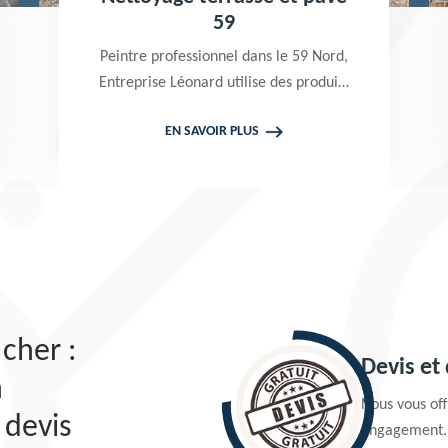
59
Peintre professionnel dans le 59 Nord,
Entreprise Léonard utilise des produits
de qualité pour réaliser un nettoyage
EN SAVOIR PLUS
terrasse et pavé. Propose un devis
gratuit qui ne vous engage en rien
cher :
Devis et
n
Nous vous offr
 devis
engagement.