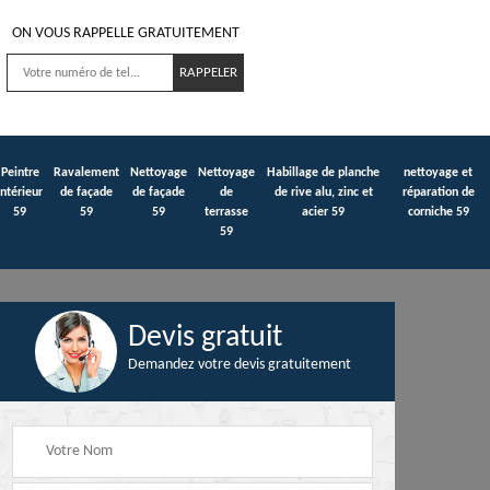
ON VOUS RAPPELLE GRATUITEMENT
Peintre
Ravalement
Nettoyage
Nettoyage
Habillage de planche
nettoyage et
intérieur
de façade
de façade
de
de rive alu, zinc et
réparation de
59
59
59
terrasse
acier 59
corniche 59
59
Devis gratuit
Demandez votre devis gratuitement