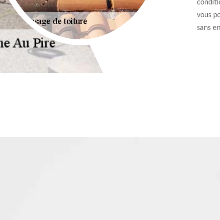
conditi
vous po
sans e