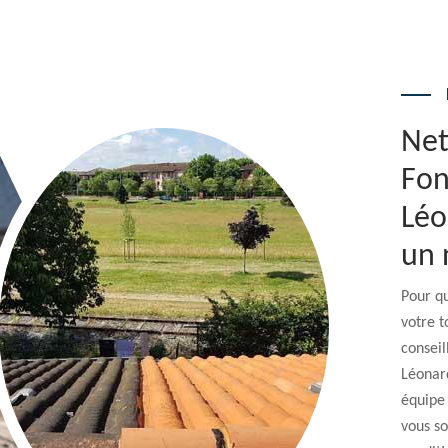
Net
Fon
Léo
un 
Pour qu
votre t
conseil
Léonard
équipe 
vous so