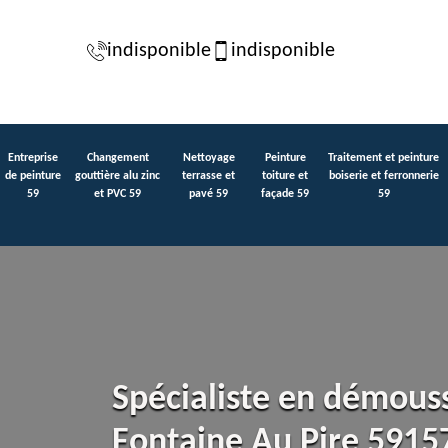
indisponible
indisponible
Entreprise
Changement
Nettoyage
Peinture
Traitement et peinture
de peinture
gouttière alu zinc
terrasse et
toiture et
boiserie et ferronnerie
59
et PVC 59
pavé 59
façade 59
59
Spécialiste en démous
Fontaine Au Pire 5915