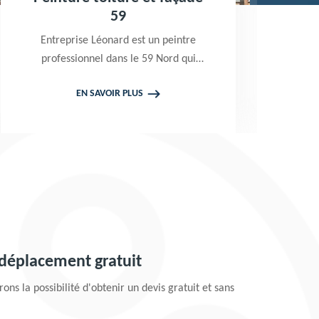
59
b
Entreprise Léonard est un peintre
E
professionnel dans le 59 Nord qui
L
propose de se déplacer gratuitement
EN SAVOIR PLUS
chez vous pour prendre en main vos
p
projets de peinture de toiture et
pe
façade. Tarif attractif
 déplacement gratuit
ons la possibilité d'obtenir un devis gratuit et sans