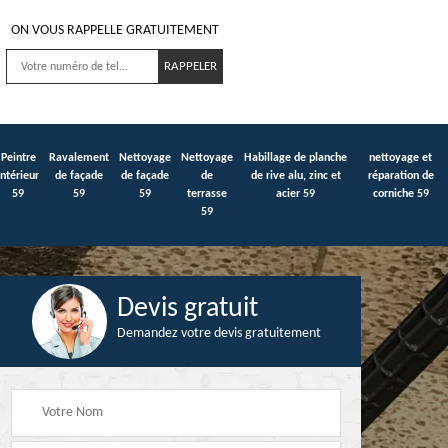
ON VOUS RAPPELLE GRATUITEMENT
Peintre
Ravalement
Nettoyage
Nettoyage
Habillage de planche
nettoyage et
intérieur
de façade
de façade
de
de rive alu, zinc et
réparation de
59
59
59
terrasse
acier 59
corniche 59
59
Devis gratuit
Demandez votre devis gratuitement