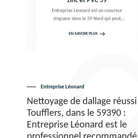
zinc et PVC 59
eprise Léonard est un couvreur
Peintre profes
gueur dans le 59 Nord qui peut
Entreprise Léon
tervenir à tout moment pour
de qualité pou
EN SAVOIR PLUS
EN S
ctuer un changement gouttière
terrasse et 
 zinc et PVC. Travaux garantis
gratuit qui 
décennaux. Tarif attrayant
Entreprise Léonard
Nettoyage de dallage réussi
Toufflers, dans le 59390 :
Entreprise Léonard est le
professionnel recommandé