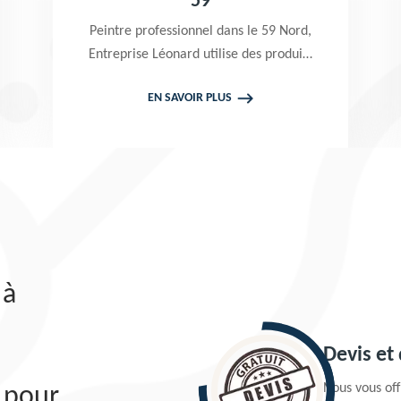
59
59
sionnel dans le 59 Nord,
Entreprise Léonard es
ard utilise des produits
professionnel dans le
r réaliser un nettoyage
propose de se déplacer
AVOIR PLUS
EN SAVOIR PLU
pavé. Propose un devis
chez vous pour prendr
ne vous engage en rien
projets de peinture d
façade. Tarif at
 à
Devis et
Nous vous offr
 pour