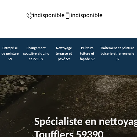
indisponible
indisponible
Entreprise
Changement
Nettoyage
Peinture
Traitement et peinture
de peinture
gouttière alu zinc
terrasse et
toiture et
boiserie et ferronnerie
59
et PVC 59
pavé 59
façade 59
59
Spécialiste en nettoya
Toufflers 59390