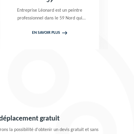
boiserie et ferronneri
t un peintre
Excellent peintre 59 Nord, Entre
 59 Nord qui
Léonard est une entreprise cert
 gratuitement
RGE qui n'utilise que les meill
S
EN SAVOIR PLUS
e en main vos
produits et peintures pour trait
e toiture et
peindre vos boiseries et ferronn
tractif
Prestation de qualité en tou
circonstance
 déplacement gratuit
ons la possibilité d'obtenir un devis gratuit et sans