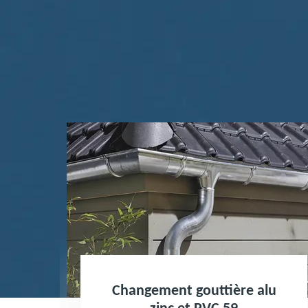
ngement gouttière alu
Nettoyage 