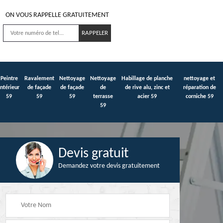
ON VOUS RAPPELLE GRATUITEMENT
Peintre
Ravalement
Nettoyage
Nettoyage
Habillage de planche
nettoyage et
intérieur
de façade
de façade
de
de rive alu, zinc et
réparation de
59
59
59
terrasse
acier 59
corniche 59
59
Devis gratuit
Demandez votre devis gratuitement