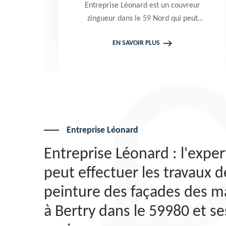
,
Entreprise Léonard est un couvreur
zingueur dans le 59 Nord qui peut
intervenir à tout moment pour
EN SAVOIR PLUS
c.
effectuer un changement gouttière
e
alu zinc et PVC. Travaux garantis
décennaux. Tarif attrayant
Entreprise Léonard
Entreprise Léonard : l'exper
peut effectuer les travaux d
peinture des façades des m
à Bertry dans le 59980 et se