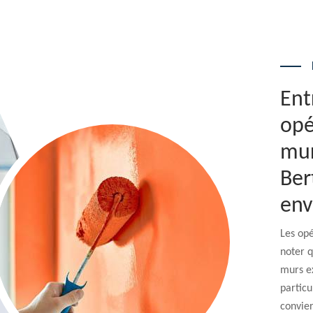
Ent
opé
mur
Ber
env
Les opé
noter q
murs ex
partic
convier