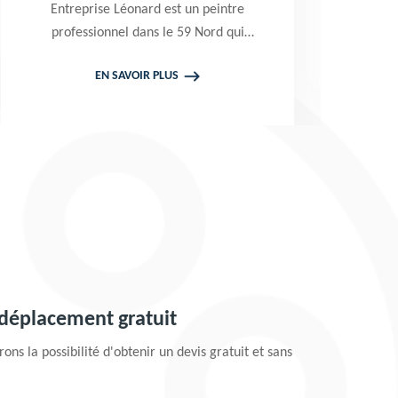
Entreprise Léonard est un peintre
E
professionnel dans le 59 Nord qui
L
propose de se déplacer gratuitement
EN SAVOIR PLUS
chez vous pour prendre en main vos
p
projets de peinture de toiture et
pe
façade. Tarif attractif
 déplacement gratuit
ons la possibilité d'obtenir un devis gratuit et sans