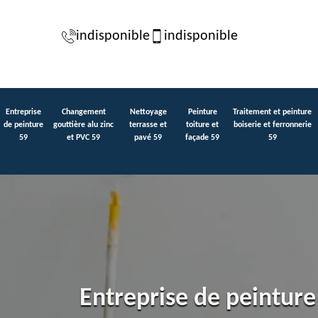
indisponible
indisponible
Entreprise
Changement
Nettoyage
Peinture
Traitement et peinture
de peinture
gouttière alu zinc
terrasse et
toiture et
boiserie et ferronnerie
59
et PVC 59
pavé 59
façade 59
59
Entreprise de peinture