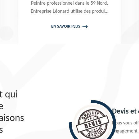
Peintre professionnel dans le 59 Nord,
Entreprise Léonard utilise des produits
de qualité pour réaliser un nettoyage
EN SAVOIR PLUS
terrasse et pavé. Propose un devis
gratuit qui ne vous engage en rien
t qui
e
Devis et
aisons
Nous vous offr
s
engagement.