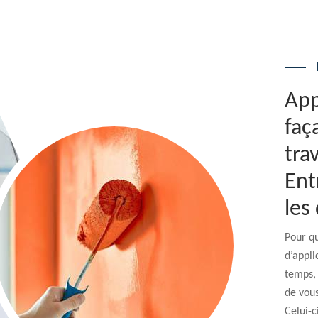
App
faç
tra
Ent
les 
Pour qu
d’appli
temps, 
de vous
Celui-c