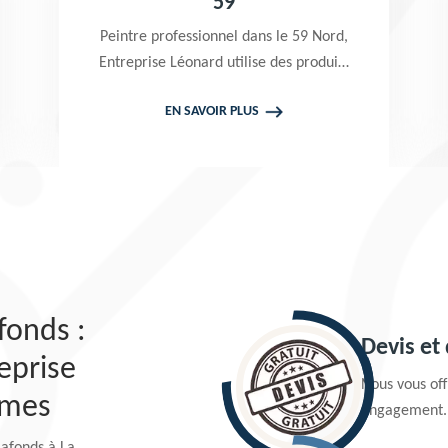
59
Peintre professionnel dans le 59 Nord,
Entreprise Léonard utilise des produits
de qualité pour réaliser un nettoyage
EN SAVOIR PLUS
terrasse et pavé. Propose un devis
gratuit qui ne vous engage en rien
fonds :
Devis et
eprise
Nous vous offr
rmes
engagement.