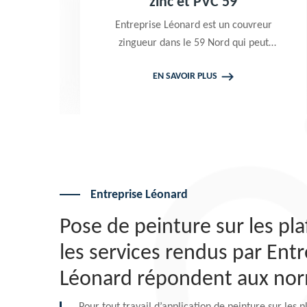
9
zinc et PVC 59
,
Entreprise Léonard est un couvreur
zingueur dans le 59 Nord qui peut
intervenir à tout moment pour
EN SAVOIR PLUS
c.
effectuer un changement gouttière
e
alu zinc et PVC. Travaux garantis
décennaux. Tarif attrayant
Entreprise Léonard
Pose de peinture sur les pla
les services rendus par Entr
Léonard répondent aux no