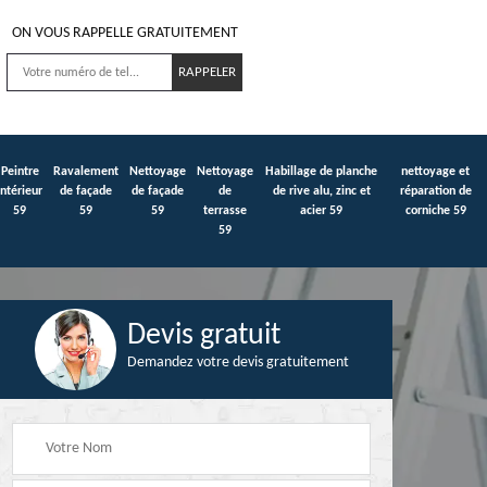
ON VOUS RAPPELLE GRATUITEMENT
Peintre
Ravalement
Nettoyage
Nettoyage
Habillage de planche
nettoyage et
intérieur
de façade
de façade
de
de rive alu, zinc et
réparation de
59
59
59
terrasse
acier 59
corniche 59
59
Devis gratuit
Demandez votre devis gratuitement