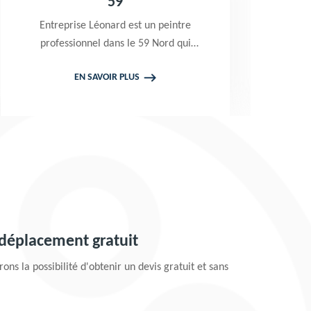
59
b
Entreprise Léonard est un peintre
E
professionnel dans le 59 Nord qui
L
propose de se déplacer gratuitement
EN SAVOIR PLUS
chez vous pour prendre en main vos
p
projets de peinture de toiture et
pe
façade. Tarif attractif
 déplacement gratuit
ons la possibilité d'obtenir un devis gratuit et sans