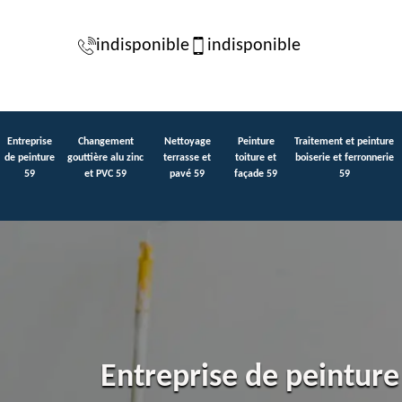
indisponible
indisponible
Entreprise
Changement
Nettoyage
Peinture
Traitement et peinture
de peinture
gouttière alu zinc
terrasse et
toiture et
boiserie et ferronnerie
59
et PVC 59
pavé 59
façade 59
59
Entreprise de peintur