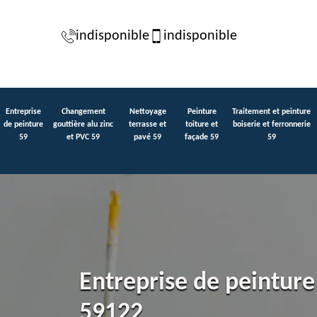
indisponible
indisponible
Entreprise
Changement
Nettoyage
Peinture
Traitement et peinture
de peinture
gouttière alu zinc
terrasse et
toiture et
boiserie et ferronnerie
59
et PVC 59
pavé 59
façade 59
59
Entreprise de peintur
59122