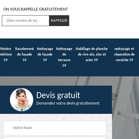
ON VOUS RAPPELLE GRATUITEMENT
Peintre
Ravalement
Nettoyage
Nettoyage
Habillage de planche
nettoyage et
intérieur
de façade
de façade
de
de rive alu, zinc et
réparation de
59
59
59
terrasse
acier 59
corniche 59
59
Devis gratuit
Demandez votre devis gratuitement