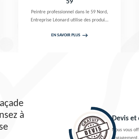
59
Peintre professionnel dans le 59 Nord,
Entreprise Léonard utilise des produits
de qualité pour réaliser un nettoyage
EN SAVOIR PLUS
terrasse et pavé. Propose un devis
gratuit qui ne vous engage en rien
façade
nsez à
Devis et
ise
Nous vous offr
engagement.