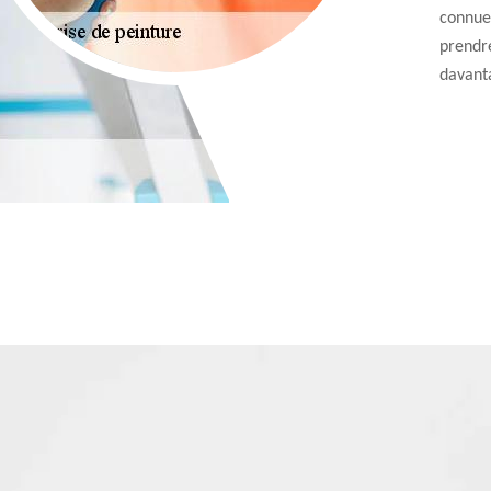
connues
prendre
davanta