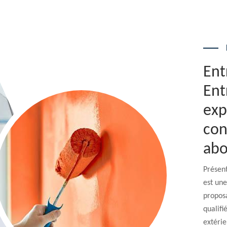
Ent
Ent
exp
con
abo
Présen
est une
proposa
qualifi
extérie