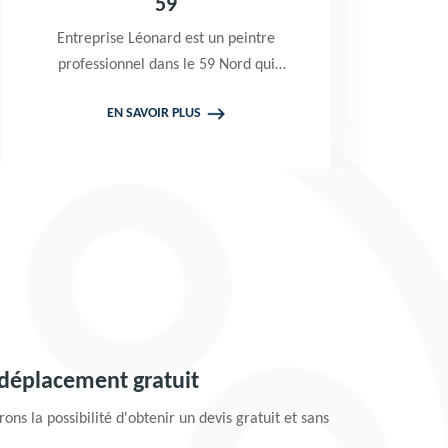
59
b
Entreprise Léonard est un peintre
E
professionnel dans le 59 Nord qui
L
propose de se déplacer gratuitement
EN SAVOIR PLUS
chez vous pour prendre en main vos
p
projets de peinture de toiture et
pe
façade. Tarif attractif
 déplacement gratuit
ons la possibilité d'obtenir un devis gratuit et sans