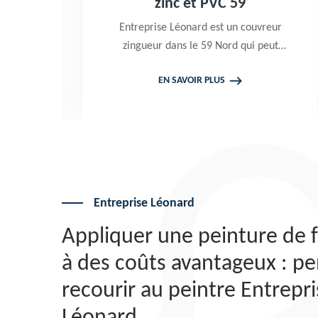
9
zinc et PVC 59
,
Entreprise Léonard est un couvreur
zingueur dans le 59 Nord qui peut
intervenir à tout moment pour
EN SAVOIR PLUS
c.
effectuer un changement gouttière
e
alu zinc et PVC. Travaux garantis
décennaux. Tarif attrayant
Entreprise Léonard
Appliquer une peinture de 
à des coûts avantageux : pe
recourir au peintre Entrepr