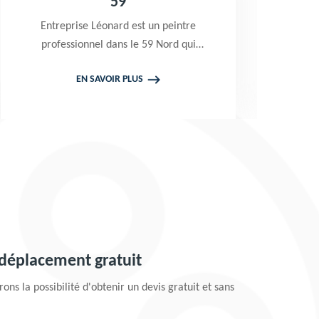
59
b
Entreprise Léonard est un peintre
E
professionnel dans le 59 Nord qui
L
propose de se déplacer gratuitement
EN SAVOIR PLUS
chez vous pour prendre en main vos
p
projets de peinture de toiture et
pe
façade. Tarif attractif
 déplacement gratuit
ons la possibilité d'obtenir un devis gratuit et sans