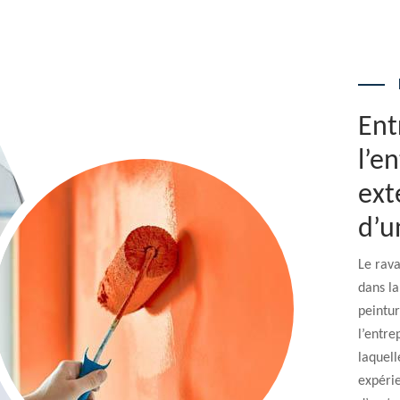
Ent
l’e
ext
d’u
Le rav
dans la
peintur
l’entre
laquell
expérie