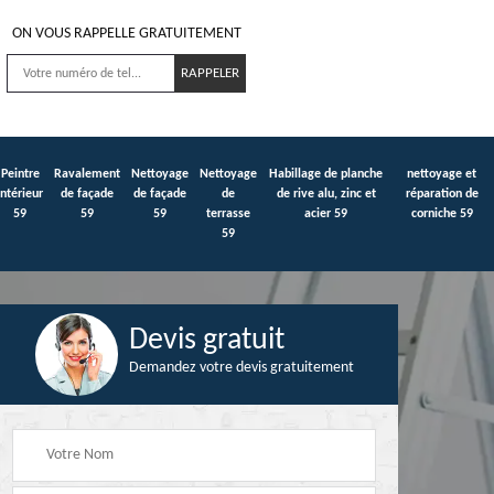
ON VOUS RAPPELLE GRATUITEMENT
Peintre
Ravalement
Nettoyage
Nettoyage
Habillage de planche
nettoyage et
intérieur
de façade
de façade
de
de rive alu, zinc et
réparation de
59
59
59
terrasse
acier 59
corniche 59
59
Devis gratuit
Demandez votre devis gratuitement