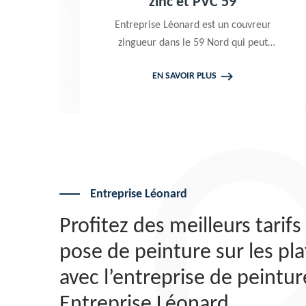
9
zinc et PVC 59
,
Entreprise Léonard est un couvreur
zingueur dans le 59 Nord qui peut
intervenir à tout moment pour
EN SAVOIR PLUS
c.
effectuer un changement gouttière
e
alu zinc et PVC. Travaux garantis
décennaux. Tarif attrayant
Entreprise Léonard
Profitez des meilleurs tarifs
pose de peinture sur les pl
avec l’entreprise de peintur
Entreprise Léonard