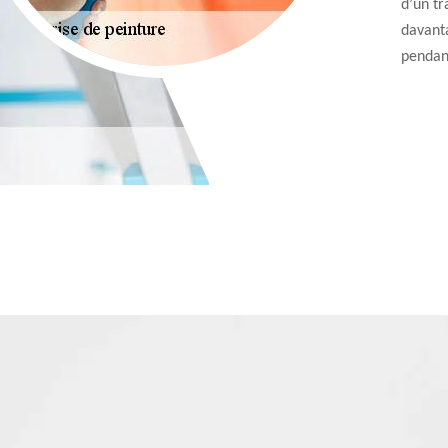
d’un tr
davanta
pendan