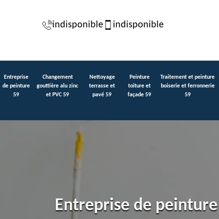
indisponible
indisponible
Entreprise
Changement
Nettoyage
Peinture
Traitement et peinture
de peinture
gouttière alu zinc
terrasse et
toiture et
boiserie et ferronnerie
59
et PVC 59
pavé 59
façade 59
59
Entreprise de peintur