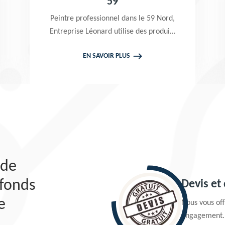
59
Peintre professionnel dans le 59 Nord,
Entreprise Léonard utilise des produits
de qualité pour réaliser un nettoyage
EN SAVOIR PLUS
terrasse et pavé. Propose un devis
gratuit qui ne vous engage en rien
 de
afonds
Devis et
e
Nous vous offr
engagement.