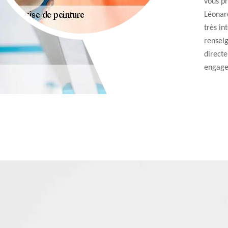
vous pr
Léonard
très in
rensei
directe
engage