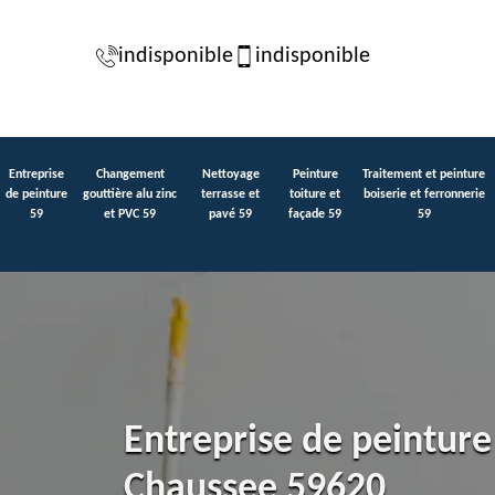
indisponible
indisponible
Entreprise
Changement
Nettoyage
Peinture
Traitement et peinture
de peinture
gouttière alu zinc
terrasse et
toiture et
boiserie et ferronnerie
59
et PVC 59
pavé 59
façade 59
59
Entreprise de peintur
Chaussee 59620