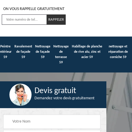
ON VOUS RAPPELLE GRATUITEMENT
Peintre
Ravalement
Nettoyage
Nettoyage
Habillage de planche
nettoyage et
intérieur
de façade
de façade
de
de rive alu, zinc et
réparation de
59
59
59
terrasse
acier 59
corniche 59
59
Devis gratuit
Demandez votre devis gratuitement