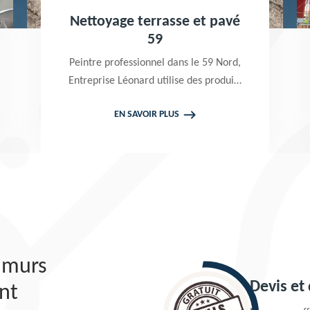
Nettoyage terrasse et pavé
59
Peintre professionnel dans le 59 Nord,
Entreprise Léonard utilise des produits
de qualité pour réaliser un nettoyage
EN SAVOIR PLUS
terrasse et pavé. Propose un devis
gratuit qui ne vous engage en rien
s murs
Devis et
int