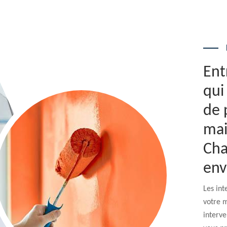
Ent
qui
de 
mai
Cha
env
Les int
votre m
interve