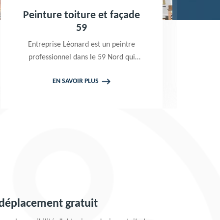
Peinture toiture et façade
Trai
59
boise
Entreprise Léonard est un peintre
Excellen
professionnel dans le 59 Nord qui
Léonard 
propose de se déplacer gratuitement
RGE qui
EN SAVOIR PLUS
chez vous pour prendre en main vos
produits
projets de peinture de toiture et
peindre 
façade. Tarif attractif
Prest
 déplacement gratuit