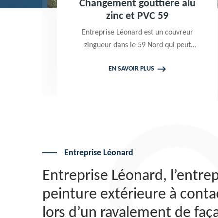
Changement gouttière alu
zinc et PVC 59
Entreprise Léonard est un couvreur
zingueur dans le 59 Nord qui peut
intervenir à tout moment pour
EN SAVOIR PLUS
effectuer un changement gouttière
alu zinc et PVC. Travaux garantis
décennaux. Tarif attrayant
Entreprise Léonard
Entreprise Léonard, l’entrep
peinture extérieure à conta
lors d’un ravalement de faç