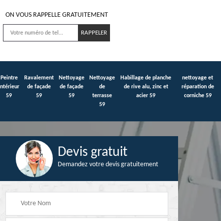
ON VOUS RAPPELLE GRATUITEMENT
Peintre
Ravalement
Nettoyage
Nettoyage
Habillage de planche
nettoyage et
intérieur
de façade
de façade
de
de rive alu, zinc et
réparation de
59
59
59
terrasse
acier 59
corniche 59
59
Devis gratuit
Demandez votre devis gratuitement