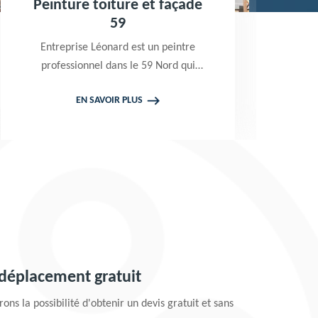
Peinture toiture et façade
Tra
59
bois
Entreprise Léonard est un peintre
Excell
professionnel dans le 59 Nord qui
Léonar
propose de se déplacer gratuitement
RGE q
EN SAVOIR PLUS
chez vous pour prendre en main vos
produi
projets de peinture de toiture et
peindre
façade. Tarif attractif
Pre
 déplacement gratuit
ons la possibilité d'obtenir un devis gratuit et sans