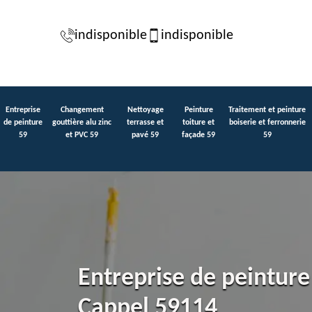
indisponible
indisponible
Entreprise
Changement
Nettoyage
Peinture
Traitement et peinture
de peinture
gouttière alu zinc
terrasse et
toiture et
boiserie et ferronnerie
59
et PVC 59
pavé 59
façade 59
59
Entreprise de peinture
Cappel 59114