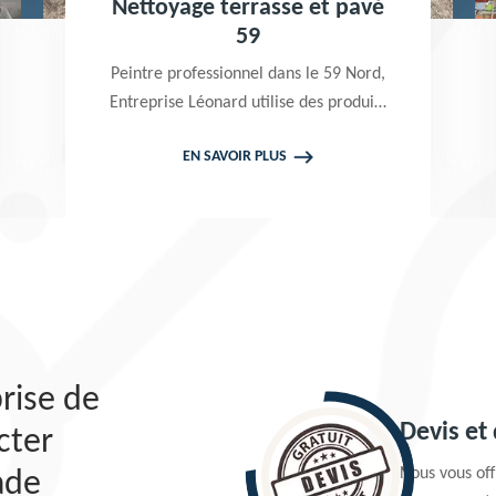
Nettoyage terrasse et pavé
59
Peintre professionnel dans le 59 Nord,
Entreprise Léonard utilise des produits
de qualité pour réaliser un nettoyage
EN SAVOIR PLUS
terrasse et pavé. Propose un devis
gratuit qui ne vous engage en rien
rise de
Devis et
cter
Nous vous offr
ade