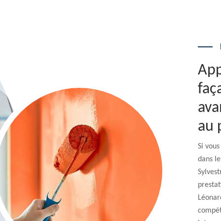
App
faç
ava
au 
Si vou
dans le
Sylvest
prestat
Léonard
compéti