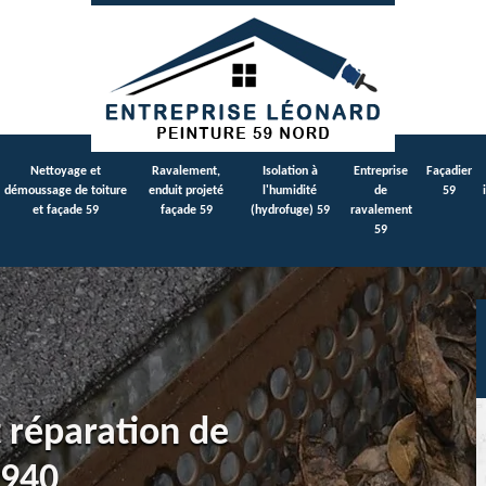
Nettoyage et
Ravalement,
Isolation à
Entreprise
Façadier
démoussage de toiture
enduit projeté
l'humidité
de
59
et façade 59
façade 59
(hydrofuge) 59
ravalement
59
 réparation de
9940