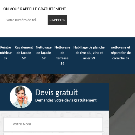
ON VOUS RAPPELLE GRATUITEMENT
Peintre
Ravalement
Nettoyage
Nettoyage
Habillage de planche
nettoyage et
intérieur
de façade
de façade
de
de rive alu, zinc et
réparation de
59
59
59
terrasse
acier 59
corniche 59
59
Devis gratuit
Demandez votre devis gratuitement