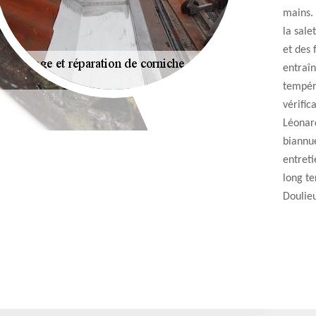
mains. 
la sale
et des 
entraîn
tempér
vérific
Léonard
biannue
entreti
long t
Doulie