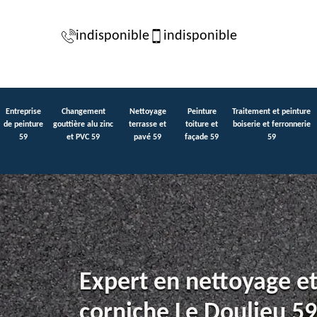
indisponible
indisponible
Entreprise
Changement
Nettoyage
Peinture
Traitement et peinture
de peinture
gouttière alu zinc
terrasse et
toiture et
boiserie et ferronnerie
59
et PVC 59
pavé 59
façade 59
59
Expert en nettoyage et
corniche Le Doulieu 5