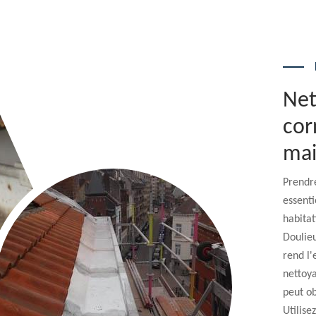
Net
cor
mai
Prendre
essenti
habitat
Doulieu
rend l'
nettoya
peut o
Utilise