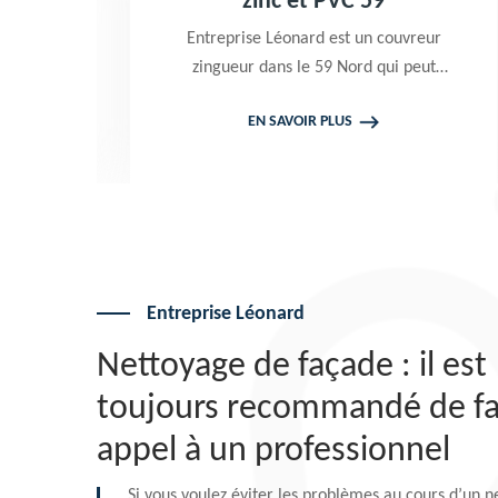
nc et PVC 59
59
 Léonard est un couvreur
Peintre professionnel
dans le 59 Nord qui peut
Entreprise Léonard ut
nir à tout moment pour
de qualité pour réal
 SAVOIR PLUS
EN SAVOIR 
 un changement gouttière
terrasse et pavé. P
et PVC. Travaux garantis
gratuit qui ne vou
aux. Tarif attrayant
Entreprise Léonard
Nettoyage de façade : il est
toujours recommandé de fa
appel à un professionnel
Si vous voulez éviter les problèmes au cours d’un 