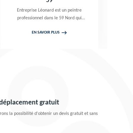
boiserie et ferronnerie 59
eintre
Excellent peintre 59 Nord, Entreprise
rd qui
Léonard est une entreprise certifiée
uitement
RGE qui n'utilise que les meilleurs
EN SAVOIR PLUS
ain vos
produits et peintures pour traiter et
ure et
peindre vos boiseries et ferronneries.
Prestation de qualité en toute
circonstance
 déplacement gratuit
ons la possibilité d'obtenir un devis gratuit et sans