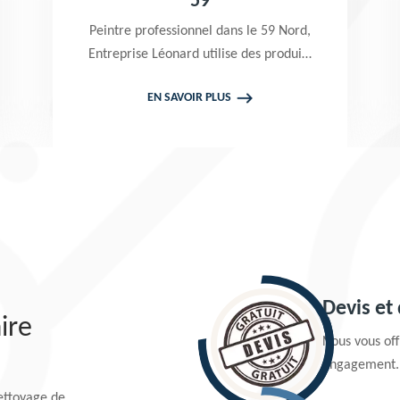
59
 dans le 59 Nord,
Entreprise Léonard est un p
ilise des produits
professionnel dans le 59 No
iser un nettoyage
propose de se déplacer grat
PLUS
EN SAVOIR PLUS
ropose un devis
chez vous pour prendre en m
s engage en rien
projets de peinture de toit
façade. Tarif attractif
Devis et
ire
Nous vous offr
engagement.
nettoyage de