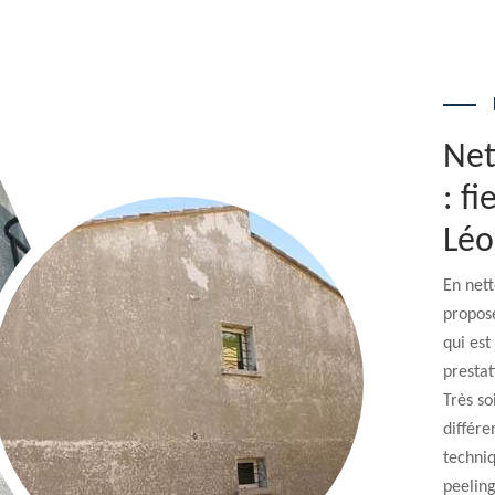
Net
: f
Lé
En nett
propose
qui es
prestat
Très so
différe
techni
peeling