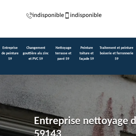
indisponible
indisponible
Entreprise
Changement
Nettoyage
Peinture
Traitement et peinture
de peinture
gouttière alu zinc
terrasse et
toiture et
boiserie et ferronnerie
59
et PVC 59
pavé 59
façade 59
59
Entreprise nettoyage 
59143