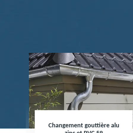
ent gouttière alu
Nettoyage terr