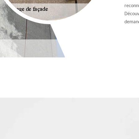
reconn
Découvr
demand