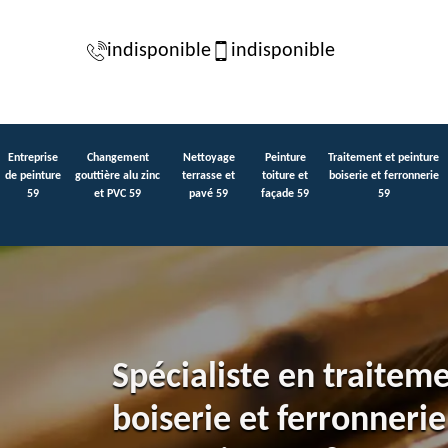
indisponible
indisponible
Entreprise
Changement
Nettoyage
Peinture
Traitement et peinture
de peinture
gouttière alu zinc
terrasse et
toiture et
boiserie et ferronnerie
59
et PVC 59
pavé 59
façade 59
59
Spécialiste en traitem
boiserie et ferronnerie