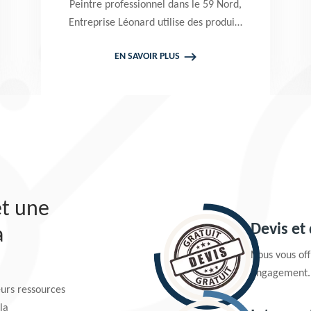
Peintre professionnel dans le 59 Nord,
Entrep
Entreprise Léonard utilise des produits
profes
de qualité pour réaliser un nettoyage
propose 
EN SAVOIR PLUS
terrasse et pavé. Propose un devis
chez vo
gratuit qui ne vous engage en rien
projet
et une
Devis et
a
Nous vous offr
engagement.
urs ressources
la