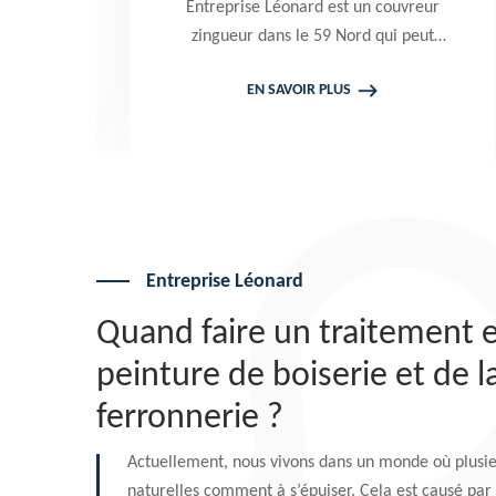
Entreprise Léonard est un couvreur
zingueur dans le 59 Nord qui peut
intervenir à tout moment pour
EN SAVOIR PLUS
effectuer un changement gouttière
alu zinc et PVC. Travaux garantis
décennaux. Tarif attrayant
Entreprise Léonard
Quand faire un traitement 
peinture de boiserie et de l
ferronnerie ?
Actuellement, nous vivons dans un monde où plusie
naturelles comment à s’épuiser. Cela est causé par 