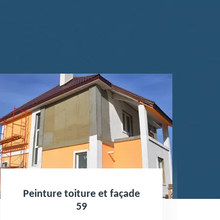
re toiture et façade
Traitement
59
boiserie et 