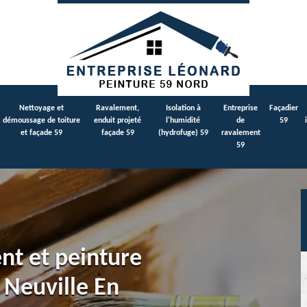
Nettoyage et
Ravalement,
Isolation à
Entreprise
Façadier
démoussage de toiture
enduit projeté
l'humidité
de
59
et façade 59
façade 59
(hydrofuge) 59
ravalement
59
ent et peinture
 Neuville En