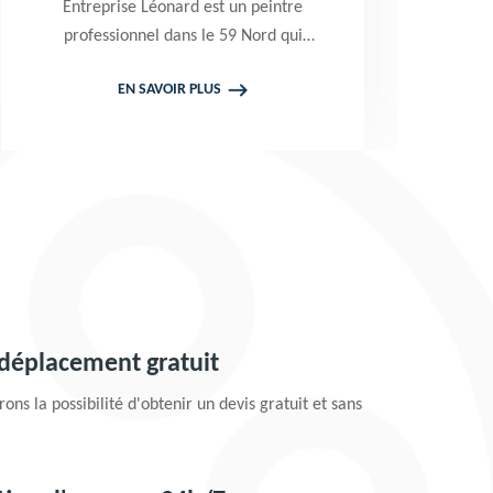
rise Léonard est un peintre
Excellent peintre
sionnel dans le 59 Nord qui
Léonard est une e
de se déplacer gratuitement
RGE qui n'utilis
EN SAVOIR PLUS
EN SAVO
us pour prendre en main vos
produits et peint
s de peinture de toiture et
peindre vos boiser
façade. Tarif attractif
Prestation de 
circo
 déplacement gratuit
ons la possibilité d'obtenir un devis gratuit et sans