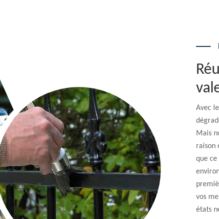
Réu
val
Avec le
dégrade
Mais n
raison 
que ce 
enviro
premièr
vos meu
états n