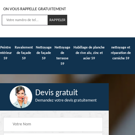
ON VOUS RAPPELLE GRATUITEMENT
Peintre
Ravalement
Nettoyage
Nettoyage
Habillage de planche
nettoyage et
intérieur
de façade
de façade
de
de rive alu, zinc et
réparation de
59
59
59
terrasse
acier 59
corniche 59
59
Devis gratuit
Demandez votre devis gratuitement