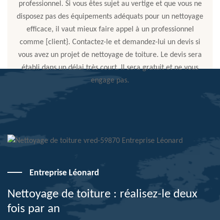
professionnel. Si vous êtes sujet au vertige et que vous ne
disposez pas des équipements adéquats pour un nettoyage
efficace, il vaut mieux faire appel à un professionnel
comme [client}. Contactez-le et demandez-lui un devis si
vous avez un projet de nettoyage de toiture. Le devis sera
établi dans un délai très court. Il sera gratuit et ne vous
engage pas.
Entreprise Léonard
Nettoyage de toiture : réalisez-le deux
fois par an